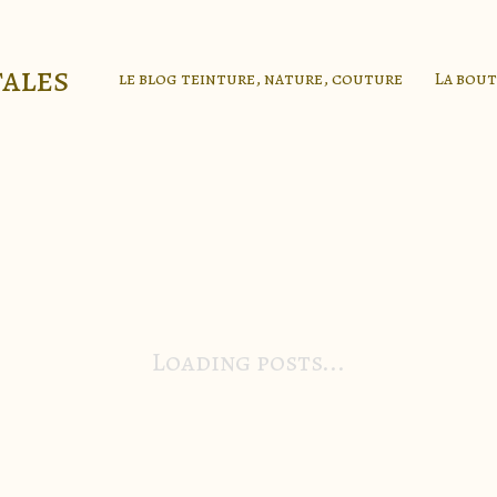
tales
le blog teinture, nature, couture
La bou
Loading posts...