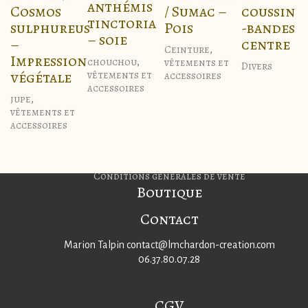
anthémis
/ Sumac –
Cosmos
coussin
tinctoria
Pois
sulphureus
-bandes
– soie
–
centre
Ceinture
,
Impression
chouchou
,
vêtements et
Divers
végétale
vêtements et
accessoires
Page d’accueil
accessoires
jupe
,
vêtements et
Mon espace client
accessoires
Politique de cookies (EU)
Blog
Mentions légales
Conditions générales de vente
Boutique
Contact
Marion Talpin contact@lmchardon-creation.com
06.37.80.07.28
CGV