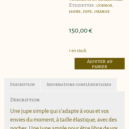
Étiquettes :
cosmos
,
jaune
,
jupe
,
orange
150,00
€
1 en stock
quantité
Ajouter au
de
panier
Jupe
Automne
-
Description
Informations complémentaires
Cosmos
sulphureus
-
Description
marbrures
Une jupe simple qui s’adapte à vous et vos
envies du moment, à taille élastique, avec des
poches. Une jupe ample pour être libre de vos