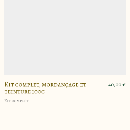
Kit complet, mordançage et
40,00
€
teinture 100g
Kit complet
Ce
produit
a
plusieurs
variations.