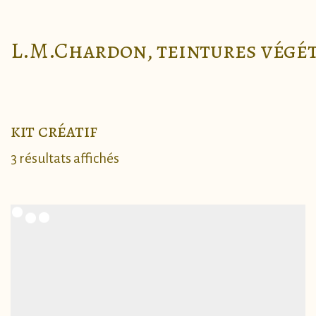
L.M.Chardon, teintures végé
kit créatif
Trié
3 résultats affichés
du
plus
récent
au
plus
ancien