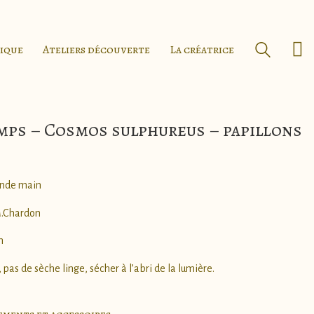
tique
Ateliers découverte
La créatrice
ps – Cosmos sulphureus – papillons
conde main
M.Chardon
n
as de sèche linge, sécher à l’abri de la lumière.