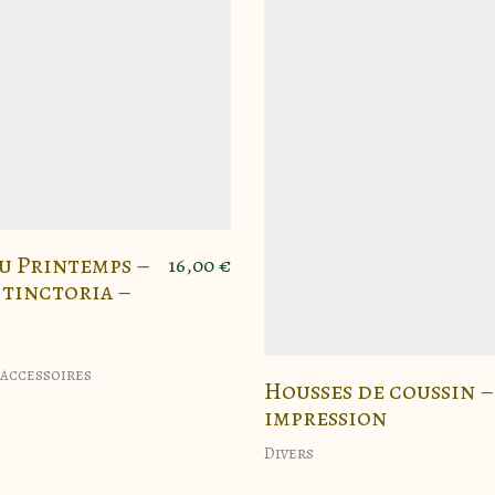
Page d’accueil
Mon espace client
Politique de cookies (EU)
Blog
Mentions légales
Conditions générales de vente
Boutique
Contact
 Printemps –
16,00
€
 tinctoria –
Marion Talpin contact@lmchardon-creation.com
06.37.80.07.28
 accessoires
Housses de coussin –
CGV
impression
Conditions générales de vente
Divers