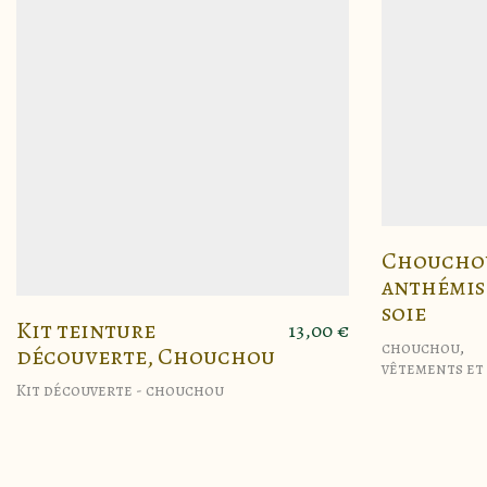
Chouchou
anthémis
soie
Kit teinture
13,00
€
chouchou
,
découverte, Chouchou
vêtements et
Kit découverte - chouchou
Ce
produit
a
plusieurs