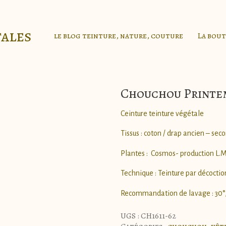
tales
le blog teinture, nature, couture
La bou
Chouchou Printem
Ceinture teinture végétale
Tissus : coton / drap ancien – se
Plantes : Cosmos- production L.
Technique : Teinture par décoctio
Recommandation de lavage : 30°, p
UGS :
CH1611-62