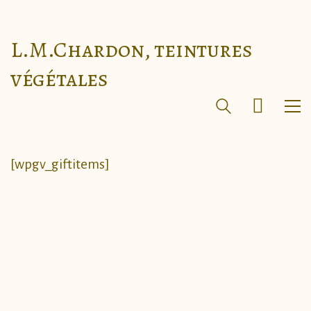
L.M.Chardon, teintures
végétales
[wpgv_giftitems]
Page d’accueil