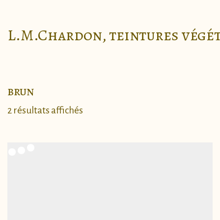
L.M.Chardon, teintures végé
brun
Trié
2 résultats affichés
du
plus
récent
au
plus
ancien